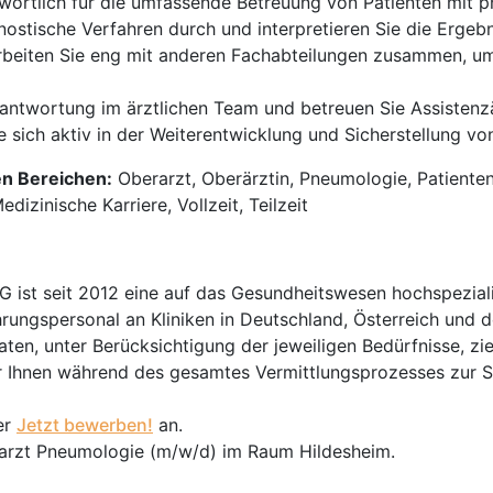
twortlich für die umfassende Betreuung von Patienten mit
stische Verfahren durch und interpretieren Sie die Ergebn
beiten Sie eng mit anderen Fachabteilungen zusammen, um
twortung im ärztlichen Team und betreuen Sie Assistenzär
 sich aktiv in der Weiterentwicklung und Sicherstellung vo
en Bereichen:
Oberarzt, Oberärztin, Pneumologie, Patienten
izinische Karriere, Vollzeit, Teilzeit
t seit 2012 eine auf das Gesundheitswesen hochspezialisi
hrungspersonal an Kliniken in Deutschland, Österreich und d
en, unter Berücksichtigung der jeweiligen Bedürfnisse, zi
 Ihnen während des gesamtes Vermittlungsprozesses zur Sei
er
Jetzt bewerben!
an.
rarzt Pneumologie (m/w/d) im Raum Hildesheim.