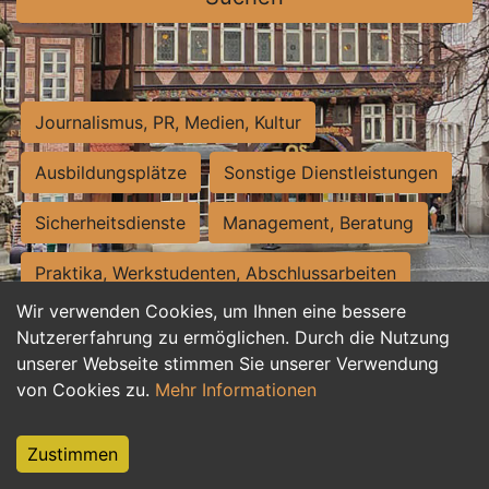
Journalismus, PR, Medien, Kultur
Ausbildungsplätze
Sonstige Dienstleistungen
Sicherheitsdienste
Management, Beratung
Praktika, Werkstudenten, Abschlussarbeiten
Wir verwenden Cookies, um Ihnen eine bessere
Personalwesen
Assistenz, Sekretariat
Nutzererfahrung zu ermöglichen. Durch die Nutzung
unserer Webseite stimmen Sie unserer Verwendung
Hilfskräfte, Aushilfs- und Nebenjobs
von Cookies zu.
Mehr Informationen
Einkauf, Logistik, Materialwirtschaft
Zustimmen
Weiterbildung, Studium, duale Ausbildung