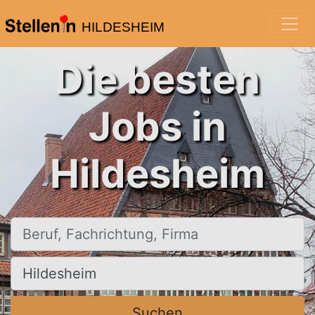
HILDESHEIM
Die besten
Jobs in
Hildesheim
Beruf, Fachrichtung, Firma
Ort, Stadt
Suchen