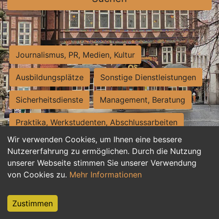
Journalismus, PR, Medien, Kultur
Ausbildungsplätze
Sonstige Dienstleistungen
Sicherheitsdienste
Management, Beratung
Praktika, Werkstudenten, Abschlussarbeiten
Wir verwenden Cookies, um Ihnen eine bessere
Personalwesen
Assistenz, Sekretariat
Nutzererfahrung zu ermöglichen. Durch die Nutzung
unserer Webseite stimmen Sie unserer Verwendung
Hilfskräfte, Aushilfs- und Nebenjobs
von Cookies zu.
Mehr Informationen
Einkauf, Logistik, Materialwirtschaft
Zustimmen
Weiterbildung, Studium, duale Ausbildung