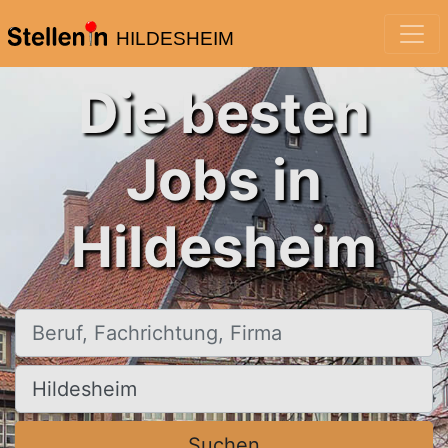
HILDESHEIM
Die besten
Jobs in
Hildesheim
Beruf, Fachrichtung, Firma
Ort, Stadt
Suchen