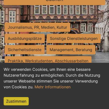
Journalismus, PR, Medien, Kultur
Ausbildungsplätze
Sonstige Dienstleistungen
Sicherheitsdienste
Management, Beratung
Praktika, Werkstudenten, Abschlussarbeiten
Wir verwenden Cookies, um Ihnen eine bessere
Personalwesen
Assistenz, Sekretariat
Nutzererfahrung zu ermöglichen. Durch die Nutzung
unserer Webseite stimmen Sie unserer Verwendung
Hilfskräfte, Aushilfs- und Nebenjobs
von Cookies zu.
Mehr Informationen
Einkauf, Logistik, Materialwirtschaft
Zustimmen
Weiterbildung, Studium, duale Ausbildung