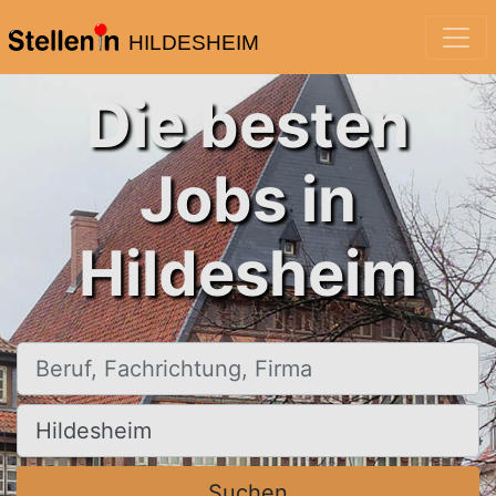
HILDESHEIM
Die besten
Jobs in
Hildesheim
Beruf, Fachrichtung, Firma
Ort, Stadt
Suchen