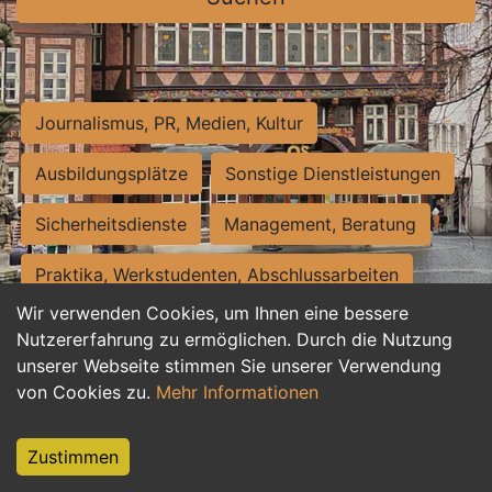
Journalismus, PR, Medien, Kultur
Ausbildungsplätze
Sonstige Dienstleistungen
Sicherheitsdienste
Management, Beratung
Praktika, Werkstudenten, Abschlussarbeiten
Wir verwenden Cookies, um Ihnen eine bessere
Personalwesen
Assistenz, Sekretariat
Nutzererfahrung zu ermöglichen. Durch die Nutzung
unserer Webseite stimmen Sie unserer Verwendung
Hilfskräfte, Aushilfs- und Nebenjobs
von Cookies zu.
Mehr Informationen
Einkauf, Logistik, Materialwirtschaft
Zustimmen
Weiterbildung, Studium, duale Ausbildung