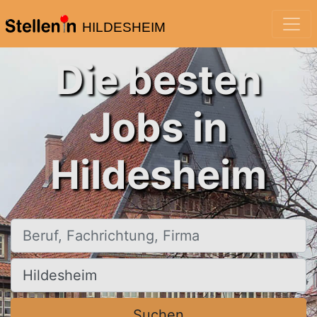
HILDESHEIM
Die besten
Jobs in
Hildesheim
Beruf, Fachrichtung, Firma
Ort, Stadt
Suchen