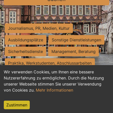
Journalismus, PR, Medien, Kultur
Ausbildungsplätze
Sonstige Dienstleistungen
Sicherheitsdienste
Management, Beratung
Praktika, Werkstudenten, Abschlussarbeiten
Wir verwenden Cookies, um Ihnen eine bessere
Personalwesen
Assistenz, Sekretariat
Nutzererfahrung zu ermöglichen. Durch die Nutzung
unserer Webseite stimmen Sie unserer Verwendung
Hilfskräfte, Aushilfs- und Nebenjobs
von Cookies zu.
Mehr Informationen
Einkauf, Logistik, Materialwirtschaft
Zustimmen
Weiterbildung, Studium, duale Ausbildung