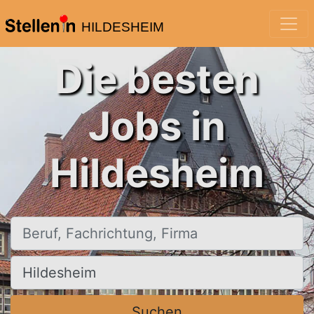
HILDESHEIM
Die besten
Jobs in
Hildesheim
Beruf, Fachrichtung, Firma
Ort, Stadt
Suchen