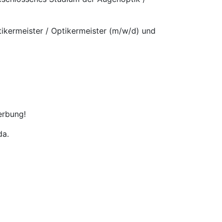
ptikermeister / Optikermeister (m/w/d) und
erbung!
da.