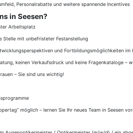
umfeld, Personalrabatte und weitere spannende Incentives
uns in Seesen?
ster Arbeitsplatz
 Stelle mit unbefristeter Festanstellung
ntwicklungsperspektiven und Fortbildungsmöglichkeiten im 
eratung, keinen Verkaufsdruck und keine Fragenkataloge – wi
auen – Sie sind uns wichtig!
ngsprogramme
uppertag“ möglich – lernen Sie Ihr neues Team in Seesen vo
m Augenoptikermeister / Optikermeister (m/w/d) / ein abg