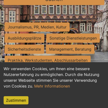
Journalismus, PR, Medien, Kultur
Ausbildungsplätze
Sonstige Dienstleistungen
Sicherheitsdienste
Management, Beratung
Praktika, Werkstudenten, Abschlussarbeiten
Wir verwenden Cookies, um Ihnen eine bessere
Personalwesen
Assistenz, Sekretariat
Nutzererfahrung zu ermöglichen. Durch die Nutzung
unserer Webseite stimmen Sie unserer Verwendung
Hilfskräfte, Aushilfs- und Nebenjobs
von Cookies zu.
Mehr Informationen
Einkauf, Logistik, Materialwirtschaft
Zustimmen
Weiterbildung, Studium, duale Ausbildung