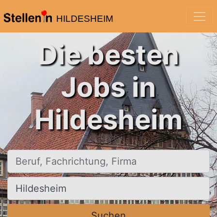
HILDESHEIM
Die besten
Jobs in
Hildesheim
Beruf, Fachrichtung, Firma
Ort, Stadt
Suchen