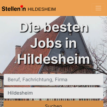
HILDESHEIM
Die besten
Jobs in
Hildesheim
Beruf, Fachrichtung, Firma
Ort, Stadt
Suchen