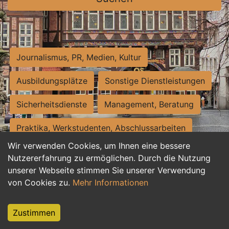
Journalismus, PR, Medien, Kultur
Ausbildungsplätze
Sonstige Dienstleistungen
Sicherheitsdienste
Management, Beratung
Praktika, Werkstudenten, Abschlussarbeiten
Wir verwenden Cookies, um Ihnen eine bessere
Personalwesen
Assistenz, Sekretariat
Nutzererfahrung zu ermöglichen. Durch die Nutzung
unserer Webseite stimmen Sie unserer Verwendung
Hilfskräfte, Aushilfs- und Nebenjobs
von Cookies zu.
Mehr Informationen
Einkauf, Logistik, Materialwirtschaft
Zustimmen
Weiterbildung, Studium, duale Ausbildung