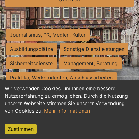
Journalismus, PR, Medien, Kultur
Ausbildungsplätze
Sonstige Dienstleistungen
Sicherheitsdienste
Management, Beratung
Praktika, Werkstudenten, Abschlussarbeiten
Wir verwenden Cookies, um Ihnen eine bessere
Personalwesen
Assistenz, Sekretariat
Nutzererfahrung zu ermöglichen. Durch die Nutzung
unserer Webseite stimmen Sie unserer Verwendung
Hilfskräfte, Aushilfs- und Nebenjobs
von Cookies zu.
Mehr Informationen
Einkauf, Logistik, Materialwirtschaft
Zustimmen
Weiterbildung, Studium, duale Ausbildung