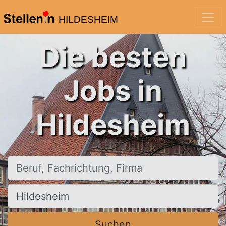
HILDESHEIM
Die besten
Jobs in
Hildesheim
Beruf, Fachrichtung, Firma
Ort, Stadt
Suchen