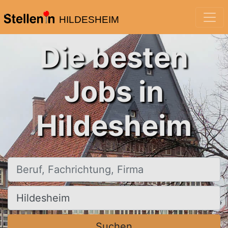
HILDESHEIM
Die besten
Jobs in
Hildesheim
Beruf, Fachrichtung, Firma
Ort, Stadt
Suchen