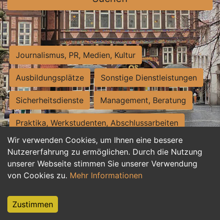
Journalismus, PR, Medien, Kultur
Ausbildungsplätze
Sonstige Dienstleistungen
Sicherheitsdienste
Management, Beratung
Praktika, Werkstudenten, Abschlussarbeiten
Wir verwenden Cookies, um Ihnen eine bessere
Personalwesen
Assistenz, Sekretariat
Nutzererfahrung zu ermöglichen. Durch die Nutzung
unserer Webseite stimmen Sie unserer Verwendung
Hilfskräfte, Aushilfs- und Nebenjobs
von Cookies zu.
Mehr Informationen
Einkauf, Logistik, Materialwirtschaft
Zustimmen
Weiterbildung, Studium, duale Ausbildung