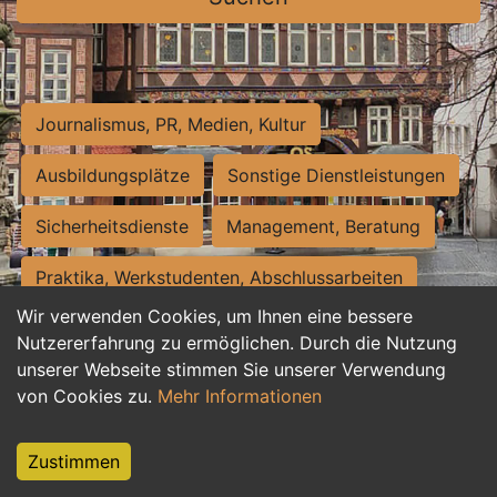
Journalismus, PR, Medien, Kultur
Ausbildungsplätze
Sonstige Dienstleistungen
Sicherheitsdienste
Management, Beratung
Praktika, Werkstudenten, Abschlussarbeiten
Wir verwenden Cookies, um Ihnen eine bessere
Personalwesen
Assistenz, Sekretariat
Nutzererfahrung zu ermöglichen. Durch die Nutzung
unserer Webseite stimmen Sie unserer Verwendung
Hilfskräfte, Aushilfs- und Nebenjobs
von Cookies zu.
Mehr Informationen
Einkauf, Logistik, Materialwirtschaft
Zustimmen
Weiterbildung, Studium, duale Ausbildung