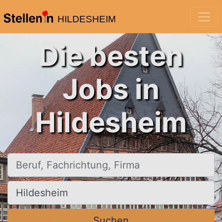
HILDESHEIM
Die besten
Jobs in
Hildesheim
Beruf, Fachrichtung, Firma
Ort, Stadt
Suchen