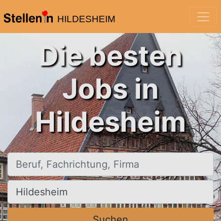
HILDESHEIM
Die besten
Jobs in
Hildesheim
Beruf, Fachrichtung, Firma
Ort, Stadt
Suchen