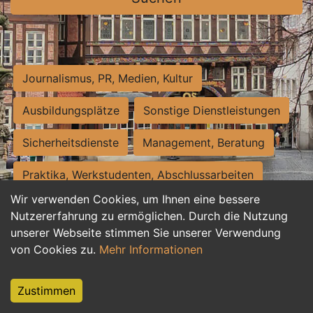
Journalismus, PR, Medien, Kultur
Ausbildungsplätze
Sonstige Dienstleistungen
Sicherheitsdienste
Management, Beratung
Praktika, Werkstudenten, Abschlussarbeiten
Wir verwenden Cookies, um Ihnen eine bessere
Personalwesen
Assistenz, Sekretariat
Nutzererfahrung zu ermöglichen. Durch die Nutzung
unserer Webseite stimmen Sie unserer Verwendung
Hilfskräfte, Aushilfs- und Nebenjobs
von Cookies zu.
Mehr Informationen
Einkauf, Logistik, Materialwirtschaft
Zustimmen
Weiterbildung, Studium, duale Ausbildung