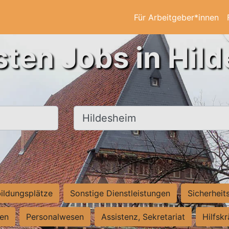
Für Arbeitgeber*innen
sten Jobs in Hil
Ort, Stadt
ildungsplätze
Sonstige Dienstleistungen
Sicherheit
ten
Personalwesen
Assistenz, Sekretariat
Hilfsk