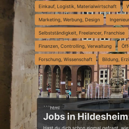
Einkauf, Logistik, Materialwirtschaft
W
Marketing, Werbung, Design
Ingenieu
Selbstständigkeit, Freelancer, Franchise
Finanzen, Controlling, Verwaltung
Öff
Forschung, Wissenschaft
Bildung, Erz
```html
Jobs in Hildesheim
Hast du dich schon einmal gefragt, wie 