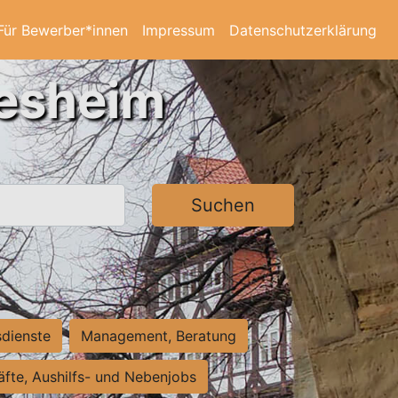
Für Bewerber*innen
Impressum
Datenschutzerklärung
desheim
Suchen
sdienste
Management, Beratung
räfte, Aushilfs- und Nebenjobs