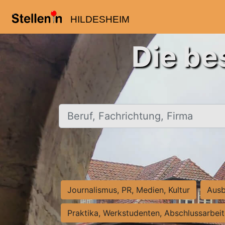
HILDESHEIM
Die be
Beruf, Fachrichtung, Firma
Journalismus, PR, Medien, Kultur
Ausb
Praktika, Werkstudenten, Abschlussarbei