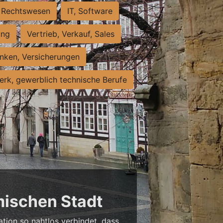
Rechtswesen
IT, Software
ung
Vertrieb, Verkauf, Sales
nken, Versicherungen
rk, gewerblich technische Berufe
mischen Stadt
ation so nahtlos verbindet, dass