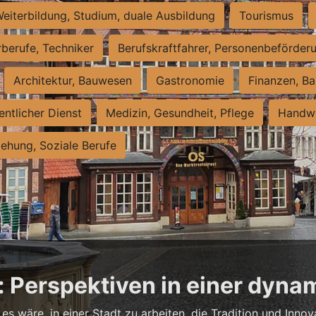
eiterbildung, Studium, duale Ausbildung
Tourismus
rberufe, Techniker
Berufskraftfahrer, Personenbeförder
Architektur, Bauwesen
Gastronomie
Finanzen, Ba
entlicher Dienst
Medizin, Gesundheit, Pflege
Handwe
iehung, Soziale Berufe
: Perspektiven in einer dyna
es wäre, in einer Stadt zu arbeiten, die Tradition und Innov