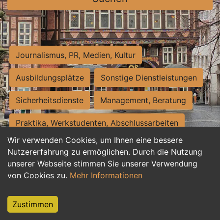
Journalismus, PR, Medien, Kultur
Ausbildungsplätze
Sonstige Dienstleistungen
Sicherheitsdienste
Management, Beratung
Praktika, Werkstudenten, Abschlussarbeiten
Wir verwenden Cookies, um Ihnen eine bessere
Personalwesen
Assistenz, Sekretariat
Nutzererfahrung zu ermöglichen. Durch die Nutzung
unserer Webseite stimmen Sie unserer Verwendung
Hilfskräfte, Aushilfs- und Nebenjobs
von Cookies zu.
Mehr Informationen
Einkauf, Logistik, Materialwirtschaft
Zustimmen
Weiterbildung, Studium, duale Ausbildung