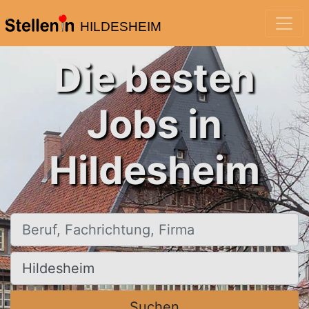
HILDESHEIM
Die besten
Jobs in
Hildesheim
Beruf, Fachrichtung, Firma
Ort, Stadt
Suchen