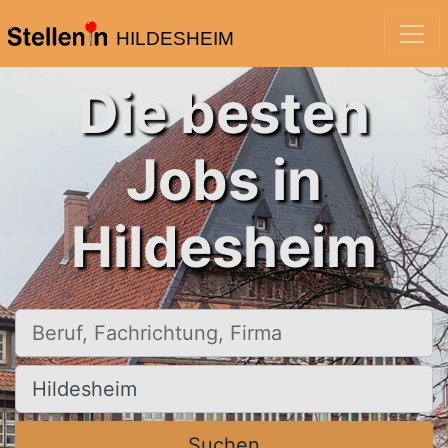
HILDESHEIM
Die besten
Jobs in
Hildesheim
Beruf, Fachrichtung, Firma
Ort, Stadt
Suchen