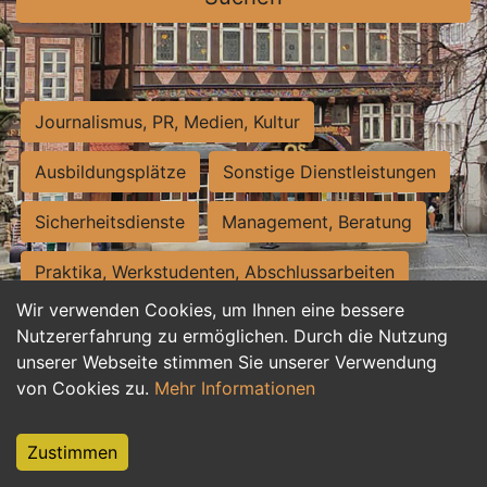
Journalismus, PR, Medien, Kultur
Ausbildungsplätze
Sonstige Dienstleistungen
Sicherheitsdienste
Management, Beratung
Praktika, Werkstudenten, Abschlussarbeiten
Wir verwenden Cookies, um Ihnen eine bessere
Personalwesen
Assistenz, Sekretariat
Nutzererfahrung zu ermöglichen. Durch die Nutzung
unserer Webseite stimmen Sie unserer Verwendung
Hilfskräfte, Aushilfs- und Nebenjobs
von Cookies zu.
Mehr Informationen
Einkauf, Logistik, Materialwirtschaft
Zustimmen
Weiterbildung, Studium, duale Ausbildung