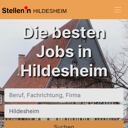
HILDESHEIM
Die besten
Jobs in
Hildesheim
Beruf, Fachrichtung, Firma
Ort, Stadt
Suchen