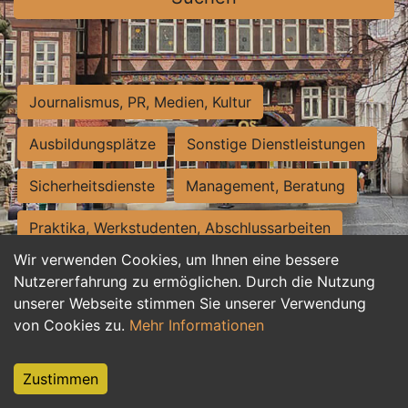
Journalismus, PR, Medien, Kultur
Ausbildungsplätze
Sonstige Dienstleistungen
Sicherheitsdienste
Management, Beratung
Praktika, Werkstudenten, Abschlussarbeiten
Wir verwenden Cookies, um Ihnen eine bessere
Personalwesen
Assistenz, Sekretariat
Nutzererfahrung zu ermöglichen. Durch die Nutzung
unserer Webseite stimmen Sie unserer Verwendung
Hilfskräfte, Aushilfs- und Nebenjobs
von Cookies zu.
Mehr Informationen
Einkauf, Logistik, Materialwirtschaft
Zustimmen
Weiterbildung, Studium, duale Ausbildung